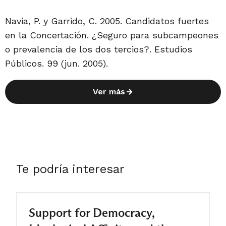
que al momento en que Carey y
Siavelis escribieron el artículo se
Navia, P. y Garrido, C. 2005. Candidatos fuertes
esperaba que las presidenciales de
en la Concertación. ¿Seguro para subcampeones
2005 estuvieran más marcadas por
o prevalencia de los dos tercios?. Estudios
Públicos. 99 (jun. 2005).
la incertidumbre sobre el resultado,
ellos argumentaron que “la
Ver más
Concertación no podrá seguir
garantizándoles a sus candidatos (…)
un cargo en el aparato de gobierno”.
Eso se traduciría en una mayor
dificultad para presentar duplas de
Te podría interesar
candidatos fuertes. Carolina Garrido
y Patricio Navia plantean en este
trabajo dos explicaciones
Support for Democracy,