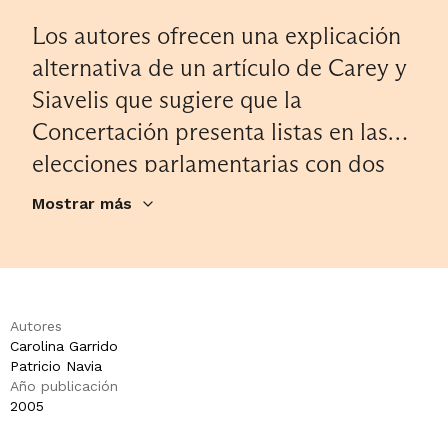
Los autores ofrecen una explicación
alternativa de un artículo de Carey y
Siavelis que sugiere que la
Concertación presenta listas en las
elecciones parlamentarias con dos
candidatos fuertes debido a que, en
Mostrar más
tanto coalición de gobierno, puede
ofrecer ‘seguros’ —en la forma de
nombramientos en puestos del
Ejecutivo— a aquellos candidatos
Autores
Carolina Garrido
que, asumiendo un riesgo personal
Patricio Navia
en favor de la coalición de centro-
Año publicación
2005
izquierda, no salgan electos. Dado